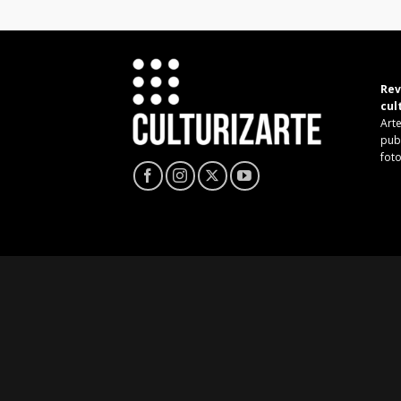
Rev
cul
Arte
pub
fot