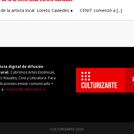
de la artista local Loreto Caviedes ● CENIT comenzó a [...]
ista digital de difusión
tural.
Cubrimos Artes Escénicas,
s Visuales, Cine y Literatura. Para
licaciones enviar comunicado +
o a
contacto@culturizarte.cl
CULTURIZARTE 2025