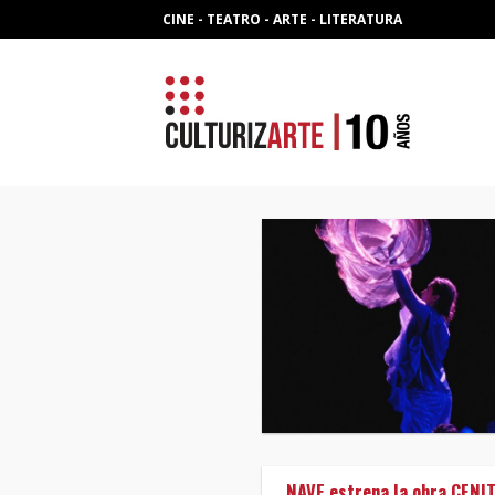
Skip
CINE - TEATRO - ARTE - LITERATURA
to
content
NAVE estrena la obra CENIT 