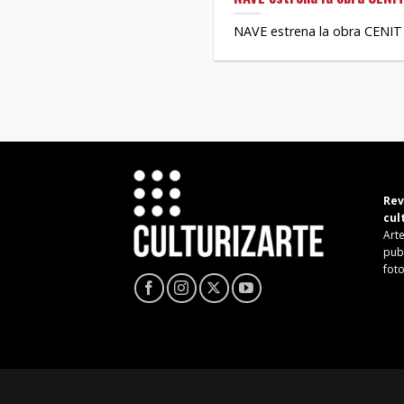
NAVE estrena la obra CENIT 
Rev
cul
Arte
pub
fot