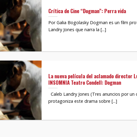
Crítica de Cine “Dogman”: Perra vida
Por Galia Bogolasky Dogman es un film pr
Landry Jones que narra la [...]
La nueva película del aclamado director 
INSOMNIA Teatro Condell: Dogman
Caleb Landry Jones (Tres anuncios por un 
protagoniza este drama sobre [...]