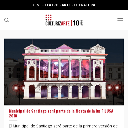
Skip
CINE - TEATRO - ARTE - LITERATURA
to
content
Municipal de Santiago será parte de la fiesta de la luz FILUSA
2018
El Municipal de Santiago será parte de la primera versión de