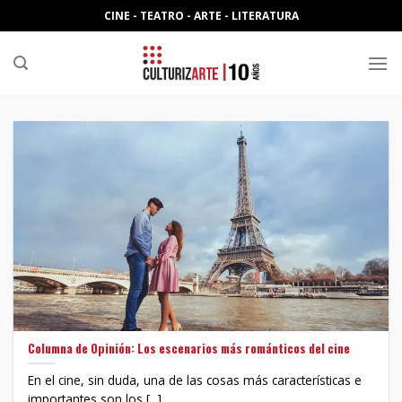
Skip
CINE - TEATRO - ARTE - LITERATURA
to
content
Columna de Opinión: Los escenarios más románticos del cine
En el cine, sin duda, una de las cosas más características e
importantes son los [...]