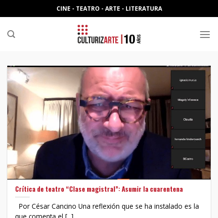
Skip
CINE - TEATRO - ARTE - LITERATURA
to
content
Crítica de teatro “Clase magistral”: Asumir la cuarentena
Por César Cancino Una reflexión que se ha instalado es la
que comenta el [...]