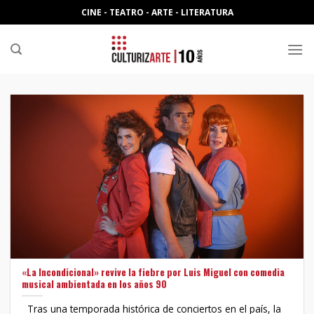
Skip
CINE - TEATRO - ARTE - LITERATURA
to
content
«La Incondicional» revive la fiebre por Luis Miguel con comedia
musical ambientada en los años 90
Tras una temporada histórica de conciertos en el país, la