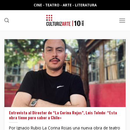
Skip
CINE - TEATRO - ARTE - LITERATURA
to
content
Entrevista al Director de “La Corina Rojas”, Luis Toledo: “Esta
obra tiene puro sabor a Chile»
Por Ignacio Rubio La Corina Rojas una nueva obra de teatro