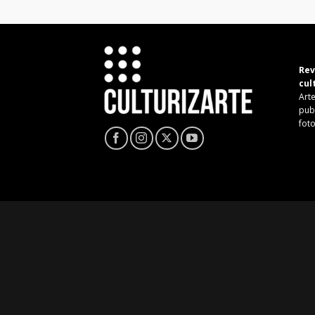
Rev
cul
Arte
pub
fot