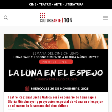
Skip
CINE - TEATRO - ARTE - LITERATURA
to
content
Teatro Regional Lucho Gatica será escenario de homenaje a
Gloria Münchmeyer y proyección especial de «Luna en el espejo»
en el marco de la semana del cine chileno