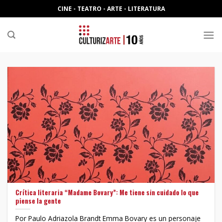
Skip
CINE - TEATRO - ARTE - LITERATURA
to
content
Crítica literaria “Madame Bovary”: Me tiene sin cuidado lo que
piense la gente
Por Paulo Adriazola Brandt Emma Bovary es un personaje