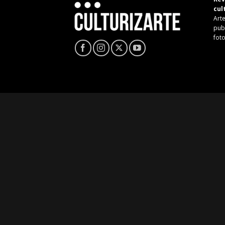
cul
Arte
pub
fot