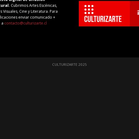
tural.
Cubrimos Artes Escénicas,
s Visuales, Cine y Literatura. Para
licaciones enviar comunicado +
o a
contacto@culturizarte.cl
CULTURIZARTE 2025