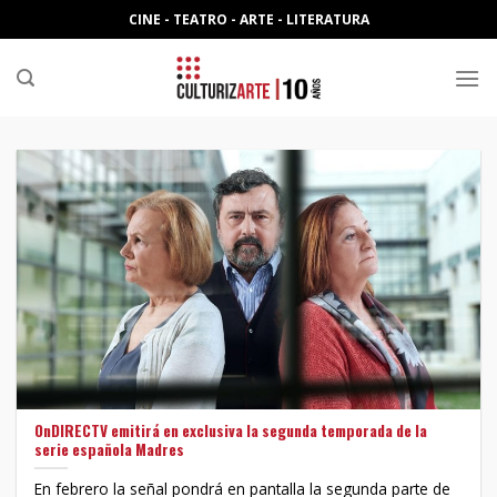
Skip
CINE - TEATRO - ARTE - LITERATURA
to
content
OnDIRECTV emitirá en exclusiva la segunda temporada de la
serie española Madres
En febrero la señal pondrá en pantalla la segunda parte de