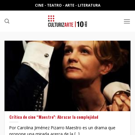
Skip
CINE - TEATRO - ARTE - LITERATURA
to
content
Crítica de cine “Maestro”: Abrazar la complejidad
Por Carolina Jiménez Pizarro Maestro es un drama que
propone una mirada acerca de la [...]