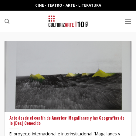
Skip
CINE - TEATRO - ARTE - LITERATURA
to
content
Arte desde el confín de América: Magallanes y las Geografías de
lo (Des) Conocido
El proyecto internacional e interinstitucional “Magallanes y