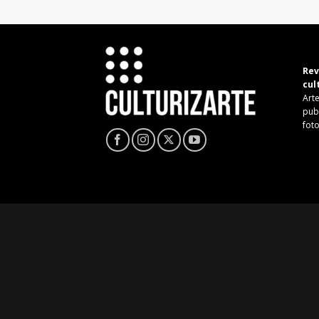
Rev
cul
Arte
pub
fot