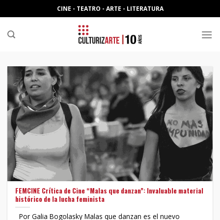
Skip
CINE - TEATRO - ARTE - LITERATURA
to
content
FEMCINE Crítica de Cine “Malas que danzan”: Invaluable material
histórico de la lucha feminista
Por Galia Bogolasky Malas que danzan es el nuevo