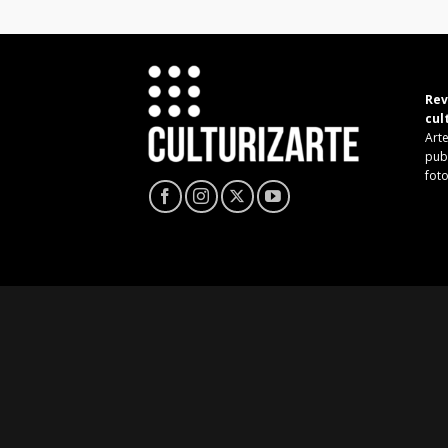
Rev
cul
Arte
pub
fot