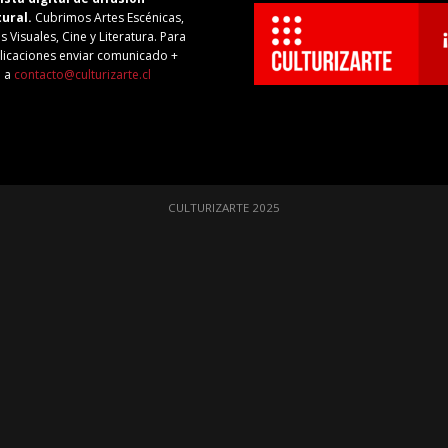
tural.
Cubrimos Artes Escénicas,
s Visuales, Cine y Literatura. Para
licaciones enviar comunicado +
o a
contacto@culturizarte.cl
CULTURIZARTE 2025