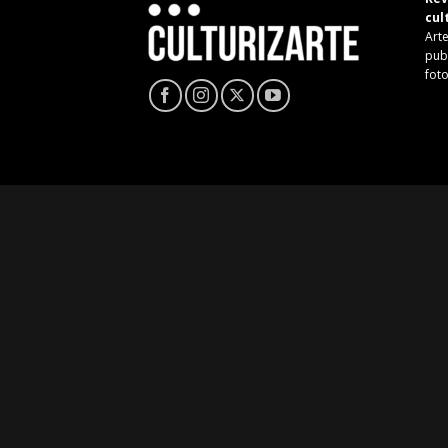
cul
Arte
pub
fot