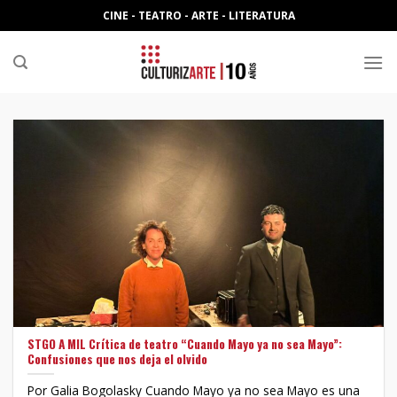
Skip
CINE - TEATRO - ARTE - LITERATURA
to
content
STGO A MIL Crítica de teatro “Cuando Mayo ya no sea Mayo”:
Confusiones que nos deja el olvido
Por Galia Bogolasky Cuando Mayo ya no sea Mayo es una