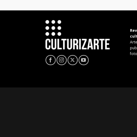
Rev
cul
Arte
pub
fot