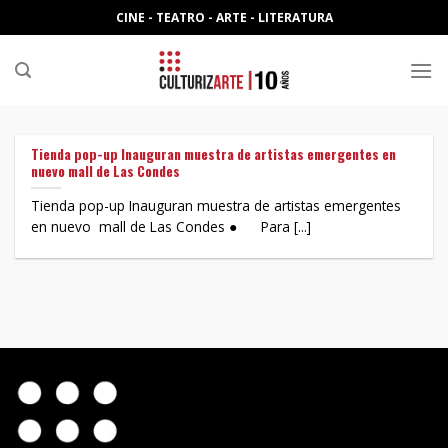
Skip
CINE - TEATRO - ARTE - LITERATURA
to
content
Tienda pop-up Inauguran muestra de artistas emergentes en
nuevo mall de Las Condes
Tienda pop-up Inauguran muestra de artistas emergentes
en nuevo mall de Las Condes ● Para [...]