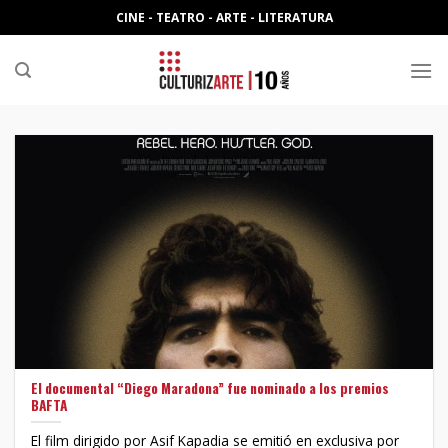
Skip
CINE - TEATRO - ARTE - LITERATURA
to
content
El documental “Diego Maradona” fue nominado a los premios
BAFTA
El film dirigido por Asif Kapadia se emitió en exclusiva por