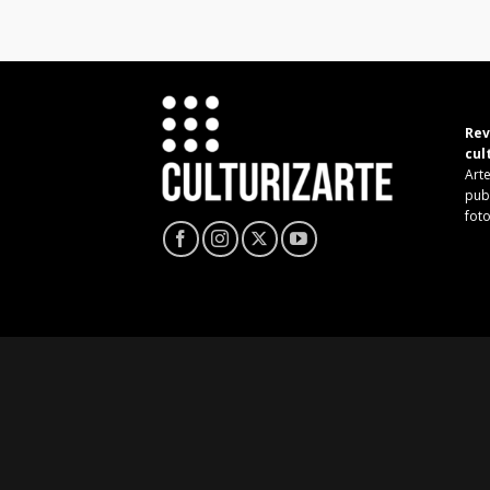
Rev
cul
Arte
pub
fot