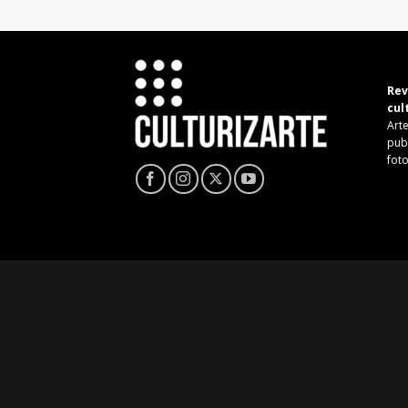
Rev
cul
Arte
pub
fot