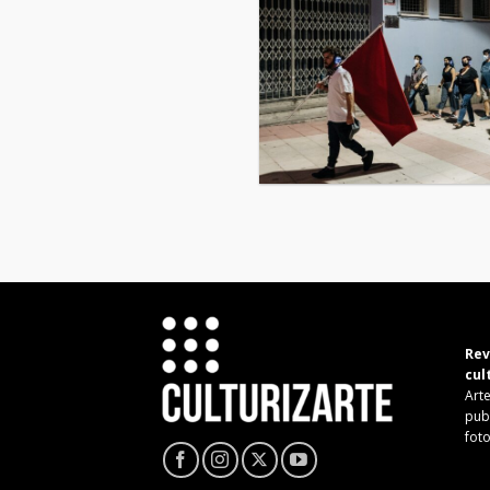
Rev
cul
Arte
pub
fot