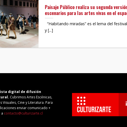
Paisaje Público realiza su segunda versió
escenarios para las artes vivas en el espa
“Habitando miradas” es el lema del festival 
y [...]
ista digital de difusión
tural.
Cubrimos Artes Escénicas,
s Visuales, Cine y Literatura. Para
licaciones enviar comunicado +
o a
contacto@culturizarte.cl