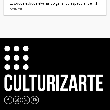
https://uchile.cl/uchiletv) ha ido ganando espacio entre [...]
1 COMMENT