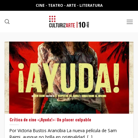
Skip
CINE - TEATRO - ARTE - LITERATURA
to
content
Crítica de cine «¡Ayuda!»: Un placer culpable
Por Victoria Bustos Arancibia La nueva película de Sam
Raimi, aunque no brilla en originalidad, [...]