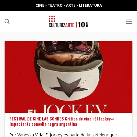
Skip
CINE - TEATRO - ARTE - LITERATURA
to
content
FESTIVAL DE CINE LAS CONDES Crítica de cine «El Jockey»:
Impactante comedia negra argentina
Por Vanessa Vidal El Jockey es parte de la cartelera que