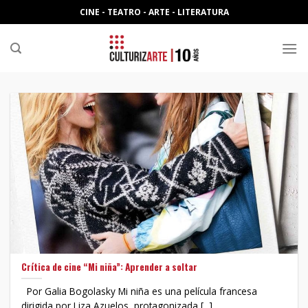
Skip
CINE - TEATRO - ARTE - LITERATURA
to
content
Crítica de cine “Mi niña”: Aprender a soltar
Por Galia Bogolasky Mi niña es una película francesa
dirigida por Liza Azuelos, protagonizada [...]