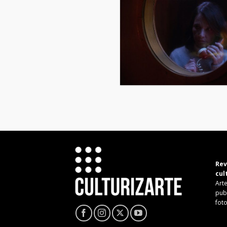
Rev
cul
Arte
pub
fot