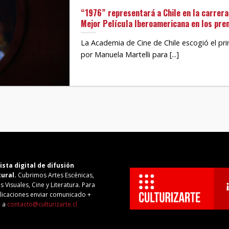
“1976” representará a Chile en la carrera
Mejor Película Iberoamericana en los pr
La Academia de Cine de Chile escogió el pri
por Manuela Martelli para [...]
ista digital de difusión
tural.
Cubrimos Artes Escénicas,
s Visuales, Cine y Literatura. Para
licaciones enviar comunicado +
o a
contacto@culturizarte.cl