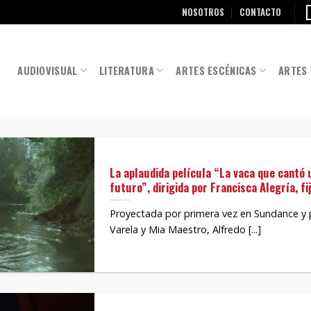
NOSOTROS
CONTACTO
AUDIOVISUAL
LITERATURA
ARTES ESCÉNICAS
ARTES 
La aplaudida película “La vaca que cantó 
futuro”, dirigida por Francisca Alegría, fi
Proyectada por primera vez en Sundance y
Varela y Mia Maestro, Alfredo [...]