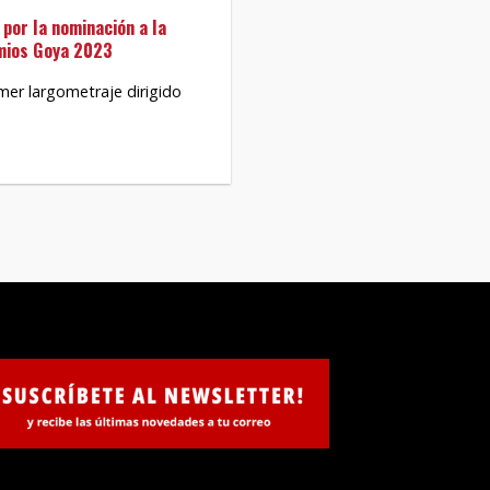
 por la nominación a la
emios Goya 2023
mer largometraje dirigido