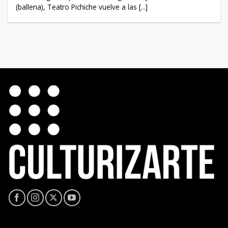
(ballena), Teatro Pichiche vuelve a las [...]