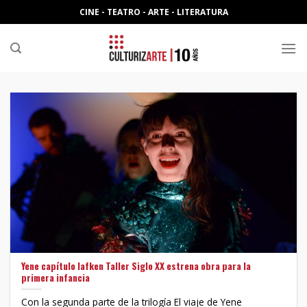
Skip
CINE - TEATRO - ARTE - LITERATURA
to
content
Yene capítulo lafken Taller Siglo XX estrena obra para la
primera infancia
Con la segunda parte de la trilogía El viaje de Yene