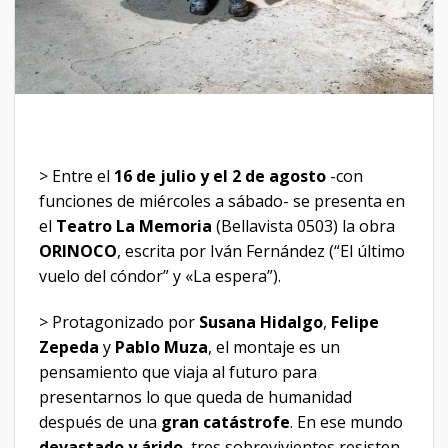
> Entre el
16 de julio y el 2 de agosto
-con
funciones de miércoles a sábado- se presenta en
el
Teatro La Memoria
(Bellavista 0503) la obra
ORINOCO
, escrita por Iván Fernández (“El último
vuelo del cóndor” y «La espera”).
> Protagonizado por
Susana Hidalgo
,
Felipe
Zepeda
y
Pablo Muza
, el montaje es un
pensamiento que viaja al futuro para
presentarnos lo que queda de humanidad
después de una
gran catástrofe
. En ese mundo
devastado y árido
, tres sobrevivientes resisten