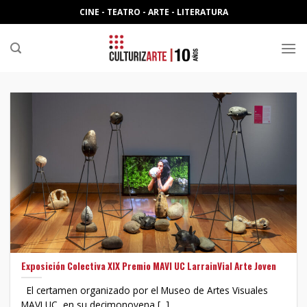
Skip
CINE - TEATRO - ARTE - LITERATURA
to
content
Exposición Colectiva XIX Premio MAVI UC LarrainVial Arte Joven
El certamen organizado por el Museo de Artes Visuales
MAVI UC, en su decimonovena [...]