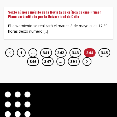
Sexto número inédito de la Revista de crítica de cine Primer
Plano será editado por la Universidad de Chile
El lanzamiento se realizará el martes 8 de mayo a las 17:30
horas Sexto número [...]
1
…
341
342
343
344
345
346
347
…
391