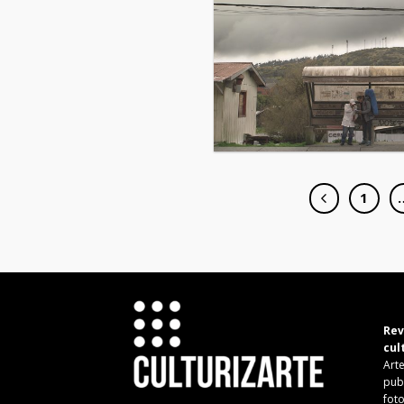
1
Rev
cul
Arte
pub
fot