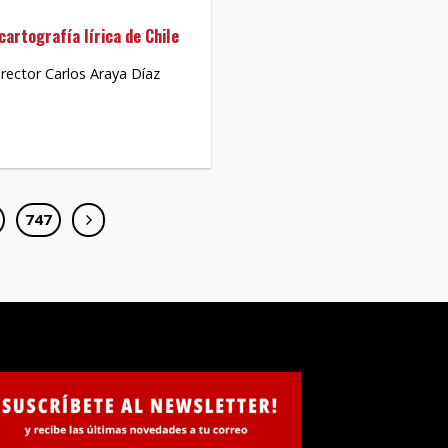
 cartografía lírica de Chile
rector Carlos Araya Díaz
747