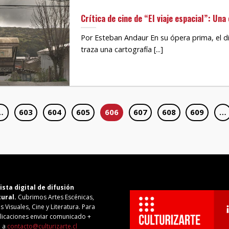
Crítica de cine de “El viaje espacial”: Una
Por Esteban Andaur En su ópera prima, el di
traza una cartografía [...]
…
603
604
605
606
607
608
609
…
ista digital de difusión
tural.
Cubrimos Artes Escénicas,
s Visuales, Cine y Literatura. Para
licaciones enviar comunicado +
o a
contacto@culturizarte.cl