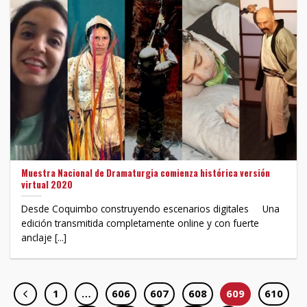
Muestra Nacional de Dramaturgia comienza histórica versión
virtual 2020
Desde Coquimbo construyendo escenarios digitales Una
edición transmitida completamente online y con fuerte
anclaje [...]
1
…
606
607
608
609
610