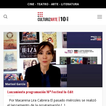
Skip
CINE - TEATRO - ARTE - LITERATURA
to
content
Lanzamiento programación 16º Festival In-Edit
Por Macarena Lira Cabrera El pasado miércoles se realizó
el lanzamiento de la programación [...]