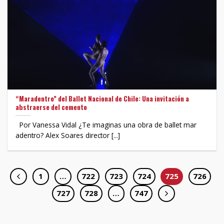
“Maradentro” del Ballet Nacional de Chile: Una invitación a
abstraerse del cemento
Por Vanessa Vidal ¿Te imaginas una obra de ballet mar
adentro? Alex Soares director [...]
1
…
722
723
724
725
726
727
728
…
747