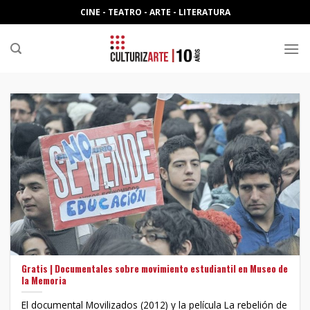
Skip
CINE - TEATRO - ARTE - LITERATURA
to
content
Gratis | Documentales sobre movimiento estudiantil en Museo de
la Memoria
El documental Movilizados (2012) y la película La rebelión de