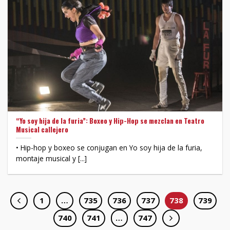
“Yo soy hija de la furia”: Boxeo y Hip-Hop se mezclan en Teatro
Musical callejero
• Hip-hop y boxeo se conjugan en Yo soy hija de la furia,
montaje musical y [...]
1
…
735
736
737
738
739
740
741
…
747