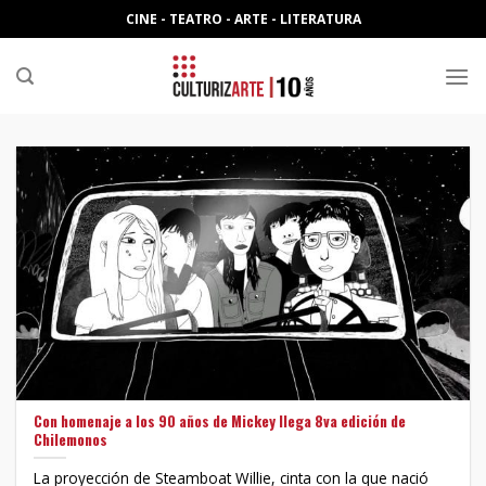
Skip
CINE - TEATRO - ARTE - LITERATURA
to
content
Con homenaje a los 90 años de Mickey llega 8va edición de
Chilemonos
La proyección de Steamboat Willie, cinta con la que nació