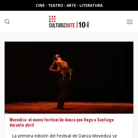
Skip
CINE - TEATRO - ARTE - LITERATURA
to
content
Movediza: el nuevo festival de danza que llega a Santiago
durante abril
La primera edición del Festival de Danza Movediza se