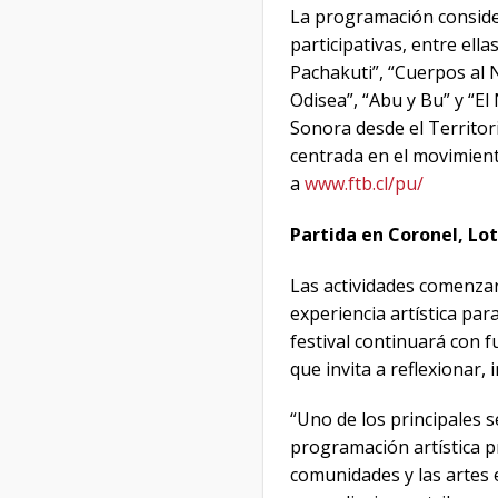
La programación consider
participativas, entre ella
Pachakuti”, “Cuerpos al 
Odisea”, “Abu y Bu” y “El 
Sonora desde el Territori
centrada en el movimient
a
www.ftb.cl/pu/
Partida en Coronel, Lo
Las actividades comenzará
experiencia artística pa
festival continuará con 
que invita a reflexionar,
“Uno de los principales s
programación artística pr
comunidades y las artes e