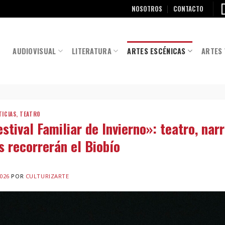
NOSOTROS
CONTACTO
AUDIOVISUAL
LITERATURA
ARTES ESCÉNICAS
ARTES 
TICIAS
,
TEATRO
tival Familiar de Invierno»: teatro, narr
s recorrerán el Biobío
2026
POR
CULTURIZARTE