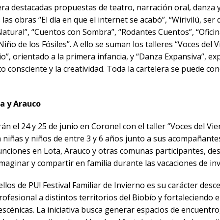
a destacadas propuestas de teatro, narración oral, danza y
s las obras “El día en que el internet se acabó”, “Wirivilú, se
Natural”, “Cuentos con Sombra”, “Rodantes Cuentos”, “Oficin
Niño de los Fósiles”. A ello se suman los talleres “Voces del 
o”, orientado a la primera infancia, y “Danza Expansiva”, exp
o consciente y la creatividad. Toda la cartelera se puede c
ta y Arauco
n el 24 y 25 de junio en Coronel con el taller “Voces del Vie
ra niñas y niños de entre 3 y 6 años junto a sus acompañante
funciones en Lota, Arauco y otras comunas participantes, d
 imaginar y compartir en familia durante las vacaciones de in
ellos de PU! Festival Familiar de Invierno es su carácter desc
ofesional a distintos territorios del Biobío y fortaleciendo e
scénicas. La iniciativa busca generar espacios de encuentro,