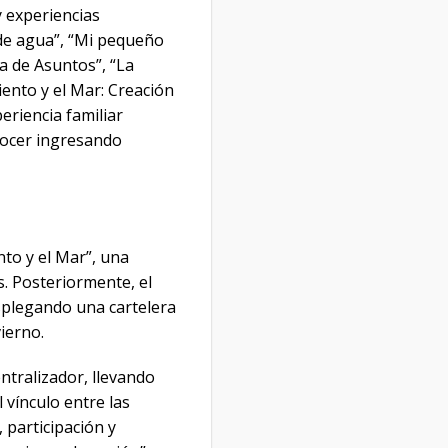
 experiencias
r de agua”, “Mi pequeño
a de Asuntos”, “La
Viento y el Mar: Creación
eriencia familiar
onocer ingresando
nto y el Mar”, una
s. Posteriormente, el
esplegando una cartelera
vierno.
entralizador, llevando
l vínculo entre las
 participación y