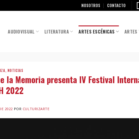
NOSOTROS
CONTACTO
AUDIOVISUAL
LITERATURA
ARTES ESCÉNICAS
ARTES 
NZA
,
NOTICIAS
 la Memoria presenta IV Festival Intern
OH 2022
DE 2022
POR
CULTURIZARTE