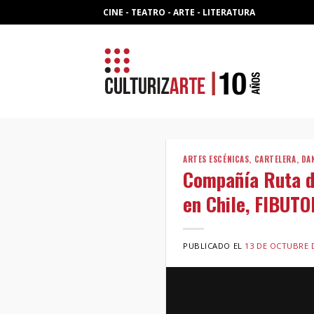
Skip
CINE - TEATRO - ARTE - LITERATURA
to
content
ARTES ESCÉNICAS
,
CARTELERA
,
DA
Compañía Ruta de
en Chile, FIBUT
PUBLICADO EL
13 DE OCTUBRE 