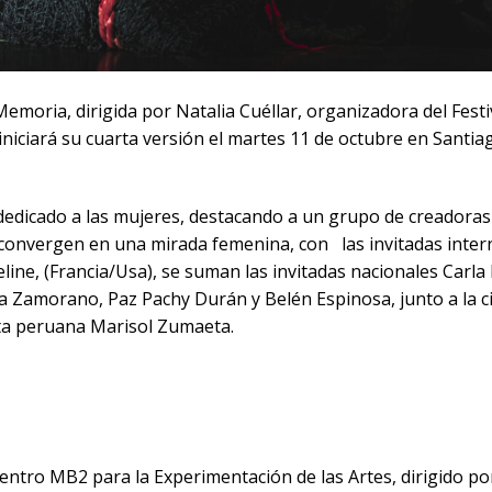
emoria, dirigida por Natalia Cuéllar, organizadora del Festi
iniciará su cuarta versión el martes 11 de octubre en Santiag
 dedicado a las mujeres, destacando a un grupo de creadoras 
 convergen en una mirada femenina, con las invitadas inte
eline, (Francia/Usa), se suman las invitadas nacionales Carl
 Zamorano, Paz Pachy Durán y Belén Espinosa, junto a la c
ista peruana Marisol Zumaeta.
entro MB2 para la Experimentación de las Artes, dirigido 