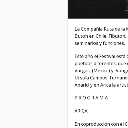
La Compañía Ruta de la M
Butoh en Chile, Fibutoh, 
seminarios y funciones.
Este año el Festival está
poéticas diferentes, que
Vargas, (México) y, Vang
Ursula Campos, Fernanda
Aparici y en Arica la art
P R O G R A M A
ARICA
En coproducción con el C