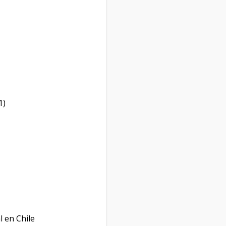
1)
l en Chile