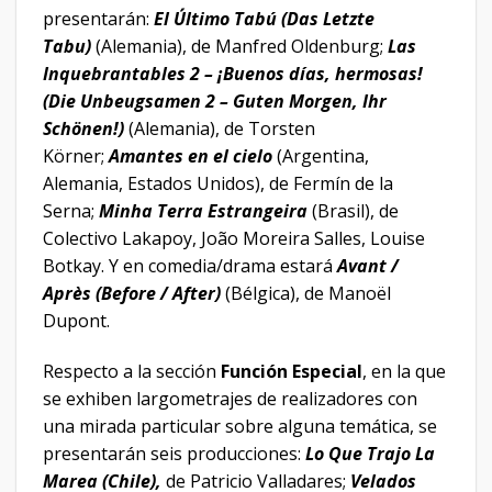
presentarán:
El Último Tabú (Das Letzte
Tabu)
(Alemania), de Manfred Oldenburg;
Las
Inquebrantables 2 – ¡Buenos días, hermosas!
(Die Unbeugsamen 2 – Guten Morgen, Ihr
Schönen!)
(Alemania), de Torsten
Körner;
Amantes en el cielo
(Argentina,
Alemania, Estados Unidos), de Fermín de la
Serna;
Minha Terra Estrangeira
(Brasil), de
Colectivo Lakapoy, João Moreira Salles, Louise
Botkay. Y en comedia/drama estará
Avant /
Après (Before / After)
(Bélgica), de Manoël
Dupont.
Respecto a la sección
Función Especial
, en la que
se exhiben largometrajes de realizadores con
una mirada particular sobre alguna temática, se
presentarán seis producciones:
Lo Que Trajo La
Marea (Chile),
de Patricio Valladares;
Velados