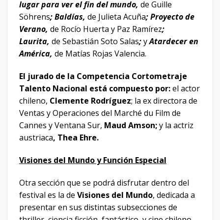
lugar para ver el fin del mundo,
de Guille
Söhrens
; Baldías,
de Julieta Acuña
; Proyecto de
Verano,
de Rocío Huerta y Paz Ramírez
;
Laurita,
de Sebastián Soto Salas
;
y
Atardecer en
América,
de Matías Rojas Valencia.
El jurado de la Competencia Cortometraje
Talento Nacional está compuesto por:
el actor
chileno,
Clemente Rodríguez
; la ex directora de
Ventas y Operaciones del Marché du Film de
Cannes y Ventana Sur,
Maud Amson;
y la actriz
austriaca
, Thea Ehre.
Visiones del Mundo y Función Especial
Otra sección que se podrá disfrutar dentro del
festival es la de
Visiones del Mundo
, dedicada a
presentar en sus distintas subsecciones de
thriller, ciencia ficción, fantástico, y cine chileno,