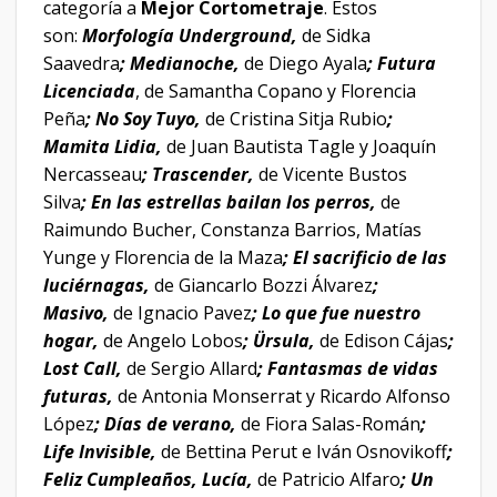
categoría a
Mejor Cortometraje
. Estos
son:
Morfología Underground,
de Sidka
Saavedra
; Medianoche,
de Diego Ayala
; Futura
Licenciada
, de Samantha Copano y Florencia
Peña
; No Soy Tuyo,
de Cristina Sitja Rubio
;
Mamita Lidia,
de Juan Bautista Tagle y Joaquín
Nercasseau
; Trascender,
de Vicente Bustos
Silva
; En las estrellas bailan los perros,
de
Raimundo Bucher, Constanza Barrios, Matías
Yunge y Florencia de la Maza
; El sacrificio de las
luciérnagas,
de Giancarlo Bozzi Álvarez
;
Masivo,
de Ignacio Pavez
; Lo que fue nuestro
hogar,
de Angelo Lobos
; Ürsula,
de Edison Cájas
;
Lost Call,
de Sergio Allard
; Fantasmas de vidas
futuras,
de Antonia Monserrat y Ricardo Alfonso
López
; Días de verano,
de Fiora Salas-Román
;
Life Invisible,
de Bettina Perut e Iván Osnovikoff
;
Feliz Cumpleaños, Lucía,
de Patricio Alfaro
; Un