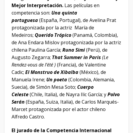
Mejor Interpretación.
Las películas en
competencia son:
Una quinta
portuguesa
(España, Portugal), de Avelina Prat
protagonizada por la actriz María de
Medeiros;
Querido Trópico
(Panamá, Colombia),
de Ana Endara Mislov protagonizada por la actriz
chilena Paulina García;
Runa Simi
(Perú), de
Augusto Zegarra;
That Summer in Paris
(
Le
Rendez-vous de l’été
)
(Francia), de Valentine
Cadic;
El Monstruo de Xibalba
(México), de
Manuela Irene;
Un poeta
(Colombia, Alemania,
Suecia), de Simón Mesa Soto;
Cuerpo
Celeste
(Chile, Italia), de Nayra Ilic García; y
Polvo
Serán
(España, Suiza, Italia), de Carlos Marqués-
Marcet protagonizada por el actor chileno
Alfredo Castro.
El jurado de la Competencia Internacional