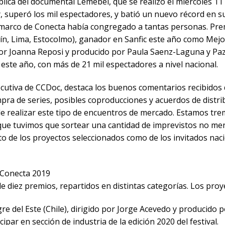
lica del documental Lemebel, que se realizó el miércoles 11 
, superó los mil espectadores, y batió un nuevo récord en s
l marco de Conecta había congregado a tantas personas. Pr
ín, Lima, Estocolmo), ganador en Sanfic este año como Mejor
 por Joanna Reposi y producido por Paula Saenz-Laguna y Paz 
este año, con más de 21 mil espectadores a nivel nacional.
jecutiva de CCDoc, destaca los buenos comentarios recibidos 
mpra de series, posibles coproducciones y acuerdos de distri
 de realizar este tipo de encuentros de mercado. Estamos t
a que tuvimos que sortear una cantidad de imprevistos no m
 de los proyectos seleccionados como de los invitados nac
 Conecta 2019
de diez premios, repartidos en distintas categorías. Los pro
igre del Este (Chile), dirigido por Jorge Acevedo y producido p
cipar en sección de industria de la edición 2020 del festival.