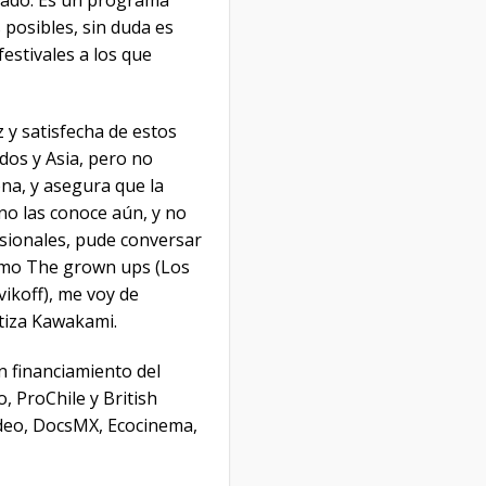
rcado. Es un programa
posibles, sin duda es
estivales a los que
 y satisfecha de estos
os y Asia, pero no
na, y asegura que la
no las conoce aún, y no
esionales, pude conversar
como The grown ups (Los
vikoff), me voy de
atiza Kawakami.
 financiamiento del
, ProChile y British
ideo, DocsMX, Ecocinema,