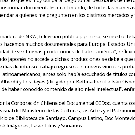
orias, lo que es muy útil para luego tomar decisiones de me
posicionar documentales en el mundo, de todas las maneras 
endar a quienes me pregunten en los distintos mercados y f
.
dora de NKW, televisión pública japonesa, se mostró feliz
ros hacemos muchos documentales para Europa, Estados Unid
dad de ver buenas producciones de Latinoamérica”, reflexio
ado japonés no accede a dichas producciones se debe a que 
e días de intenso trabajo regreso con nuevos vínculos prof
latinoamericanos, antes sólo había escuchado de títulos 
 Alberdi) y Los Reyes (dirigido por Bettina Perut e Iván Osno
 de haber conocido contenido de alto nivel intelectual”, enf
or la Corporación Chilena del Documental CCDoc, cuenta con
ual del Ministerio de las Culturas, las Artes y el Patrimonio
icio de Biblioteca de Santiago, Campus Latino, Doc Montev
iné Imágenes, Laser Films y Sonamos.