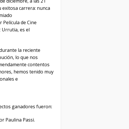
de diciembre, a las 21
u exitosa carrera: nunca
emiado
 Película de Cine
Urrutia, es el
durante la reciente
bución, lo que nos
remendamente contentos
enores, hemos tenido muy
ionales e
yectos ganadores fueron:
or Paulina Passi.