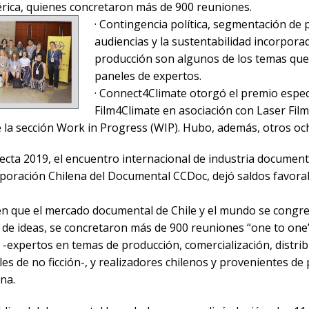
rica, quienes concretaron más de 900 reuniones.
· Contingencia polí
tica, segmentación de 
audiencias y la sustentabilidad incorporad
producción son algunos de los temas que
paneles de expertos.
· Connect4Climate otorgó el premio espec
Film4Climate en asociación con Laser Film
de la sección Work in Progress (WIP). Hubo, además, otros o
ecta 2019, el encuentro internacional de industria documen
rporación Chilena del Documental CCDoc, dejó saldos favorab
en que el mercado documental de Chile y el mundo se congre
o de ideas, se concretaron más de 900 reuniones “one to one”
 -expertos en temas de producción, comercialización, distrib
s de no ficción-, y realizadores chilenos y provenientes de 
na.