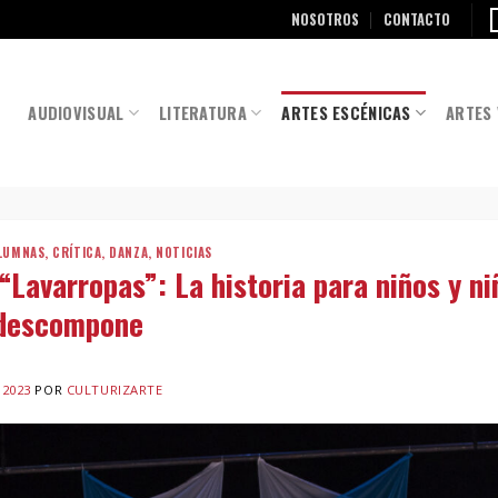
NOSOTROS
CONTACTO
AUDIOVISUAL
LITERATURA
ARTES ESCÉNICAS
ARTES 
LUMNAS
,
CRÍTICA
,
DANZA
,
NOTICIAS
“Lavarropas”: La historia para niños y n
 descompone
 2023
POR
CULTURIZARTE