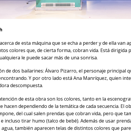
h
 acerca de esta máquina que se echa a perder y de ella van a
tos colores que, de cierta forma, cobran vida. Está dirigida 
cualquiera le puede sacar más de una sonrisa.
n de dos bailarines: Álvaro Pizarro, el personaje principal qu
ncontrando. Y por otro lado está Ana Manríquez, quien int
vadora descompuesta.
atención de esta obra son los colores, tanto en la escenogra
 hacen dependiendo de la temática de cada secuencia. El obj
pone, del cual salen prendas que cobran vida, pero que ta
r e incluso tirar humo (talco de bebé). Además de usar pren
e agua, también aparecen telas de distintos colores que pare