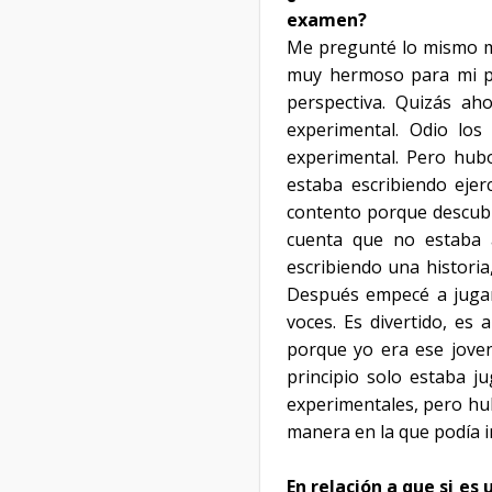
examen?
Me pregunté lo mismo muc
muy hermoso para mi po
perspectiva. Quizás ah
experimental. Odio los
experimental. Pero hub
estaba escribiendo ejer
contento porque descubr
cuenta que no estaba 
escribiendo una histori
Después empecé a jugar, 
voces. Es divertido, es
porque yo era ese joven
principio solo estaba j
experimentales, pero hu
manera en la que podía i
En relación a que si e