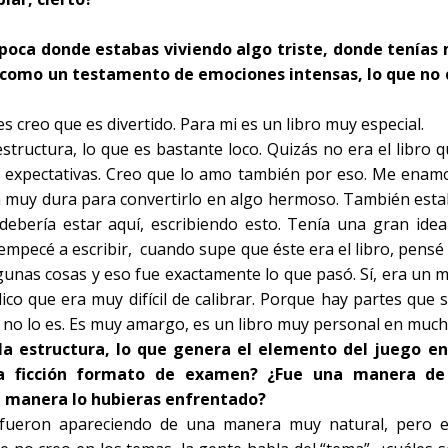
época donde estabas viviendo algo triste, donde tenía
s como un testamento de emociones intensas, lo que no 
es creo que es divertido. Para mi es un libro muy especial.
structura, lo que es bastante loco. Quizás no era el libro 
s expectativas. Creo que lo amo también por eso. Me enamo
 muy dura para convertirlo en algo hermoso. También estab
bería estar aquí, escribiendo esto. Tenía una gran idea 
empecé a escribir,
cuando supe que éste era el libro, pens
gunas cosas y eso fue exactamente lo que pasó. Sí, era un
dico
que era muy difícil de calibrar. Porque hay partes que
 no lo es. Es muy amargo, es un libro muy personal en much
 la estructura, lo que genera el elemento del juego e
a ficción formato de examen? ¿Fue una manera de
a manera lo hubieras enfrentado?
 fueron apareciendo de una manera muy natural, pero 