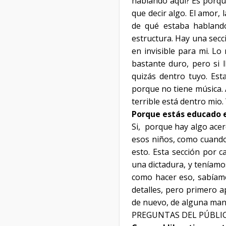
hablando aquí? Es porque
que decir algo. El amor, 
de qué estaba hablando
estructura. Hay una secc
en invisible para mi. Lo
bastante duro, pero si l
quizás dentro tuyo. Est
porque no tiene música.
terrible está dentro mio.
Porque estás educado e
Si,
porque hay algo acerc
esos niños, como cuando
esto. Esta sección por c
una dictadura, y teníamo
como hacer eso, sabíamo
detalles, pero primero 
de nuevo, de alguna man
PREGUNTAS DEL PÚBLI