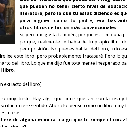
que pueden no tener cierto nivel de educació
literatura, pero lo que tu estás diciendo es q
para alguien como tu padre, era bastant
otros
libros de ficción más convencionales.
Si, pero me gusta también, porque es como una po
porque, realmente se habla de tu propio libro d
peor posición. No puedes hablar del libro, tu lo esc
re lee este libro, pero probablemente fracasaré. Pero lo q
rto del libro. Lo que me dijo fue totalmente inesperado pa
 libro.
n extracto del libro)
ro muy triste. Hay algo que tiene que ver con la risa y t
cribir, en ese sentido. Ahora lo pienso como un libro muy tr
es, no sé.
efiere de alguna manera a algo que te rompe el coraz
lar, cierto?