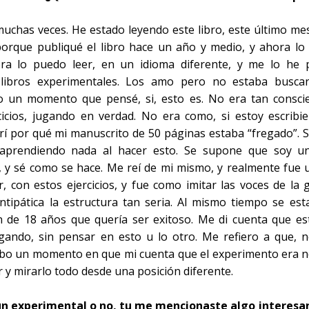
has veces. He estado leyendo este libro, este último mes,
rque publiqué el libro hace un año y medio, y ahora lo 
ora lo puedo leer, en un idioma diferente, y me lo he 
 libros experimentales. Los amo pero no estaba busca
o un momento que pensé, si, esto es. No era tan conscien
cicios, jugando en verdad. No era como, si estoy escribi
í por qué mi manuscrito de 50 páginas estaba “fregado”. S
aprendiendo nada al hacer esto. Se supone que soy un 
a, y sé como se hace. Me reí de mi mismo, y realmente fue
con estos ejercicios, y fue como imitar las voces de la g
 antipática la estructura tan seria. Al mismo tiempo se e
 de 18 años que quería ser exitoso. Me di cuenta que es
ugando, sin pensar en esto u lo otro. Me refiero a que, n
bo un momento en que mi cuenta que el experimento era nec
r y mirarlo todo desde una posición diferente.
s un experimental o no, tu me mencionaste algo interesan