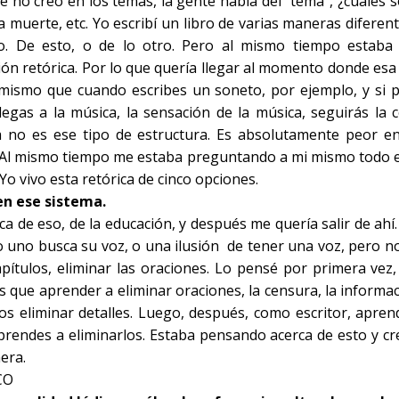
 no creo en los temas, la gente habla del “tema”, ¿cuáles s
la muerte, etc. Yo escribí un libro de varias maneras difere
. De esto, o de lo otro. Pero al mismo tiempo estaba
ión retórica. Por lo que quería llegar al momento donde esa 
 mismo que cuando escribes un soneto, por ejemplo, y si p
legas a la música, la sensación de la música, seguirás la 
a no es ese tipo de estructura. Es absolutamente peor en
 Al mismo tiempo me estaba preguntando a mi mismo todo el
 Yo vivo esta retórica de cinco opciones.
n ese sistema.
a de eso, de la educación, y después me quería salir de ah
 uno busca su voz, o una ilusión
de tener una voz, pero n
apítulos, eliminar las oraciones. Lo pensé por primera ve
s que aprender a eliminar oraciones, la censura, la informa
s eliminar detalles. Luego, después, como escritor, aprend
aprendes a eliminarlos. Estaba pensando acerca de esto y 
era.
CO