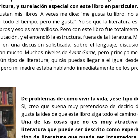
ritura, y su relación especial con este libro en particular.
ustan mis libros. A veces me dice: “me gusta tu libro, no
 todo el tiempo, pero me gusta”. Yo sé que la literatura es
 libros y eso es maravilloso. Pero con este libro fue totalmen
tación, y el entendió la estructura, fuera de la literatura. M
en una discusión sofisticada, sobre el lenguaje, discus
tan mucho. Muchos niveles de
Avant Garde,
pero principalmen
n tipo de literatura, quizás puedas llegar a el igual des
r pero mi madre estaba hablando inmediatamente de los pr
De problemas de cómo vivir la vida, ¿ese tipo d
Si, creo que suena muy pretencioso de decirlo
gusta la idea de que este libro siga todo el camino 
Una de las cosas que no es muy atractiva
literatura que puede ser descrito como experi
tipo de literatura que pueda ser integradora