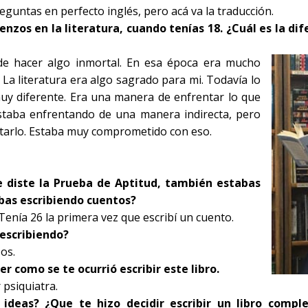
guntas en perfecto inglés, pero acá va la traducción.
nzos en la literatura,
cuando tenías 18. ¿Cuál es la dif
de hacer algo inmortal. En esa época era mucho
 La literatura era algo sagrado para mi. Todavía lo
y diferente. Era una manera de enfrentar lo que
staba enfrentando de una manera indirecta, pero
tarlo. Estaba muy comprometido con eso.
e diste la Prueba de Aptitud, también estabas
abas escribiendo cuentos?
Tenía 26 la primera vez que escribí un cuento.
escribiendo?
os.
 como se te ocurrió escribir este libro.
 psiquiatra.
ideas? ¿Que te hizo decidir escribir un libro comp