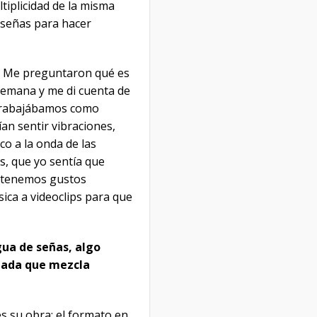
tiplicidad de la misma
 señas para hacer
o. Me preguntaron qué es
 semana y me di cuenta de
s trabajábamos como
ían sentir vibraciones,
co a la onda de las
es, que yo sentía que
e tenemos gustos
sica a videoclips para que
gua de señas, algo
blada que mezcla
s su obra: el formato en