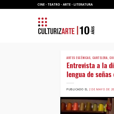
Skip
CINE - TEATRO - ARTE - LITERATURA
to
content
ARTES ESCÉNICAS
,
CARTELERA
,
CO
Entrevista a la d
lengua de señas 
PUBLICADO EL
2 DE MAYO DE 2