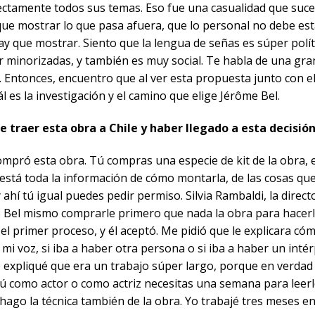
fectamente todos sus temas. Eso fue una casualidad que suced
que mostrar lo que pasa afuera, que lo personal no debe es
hay que mostrar. Siento que la lengua de señas es súper polí
minorizadas, y también es muy social. Te habla de una gran
 Entonces, encuentro que al ver esta propuesta junto con e
 es la investigación y el camino que elige Jérôme Bel.
 traer esta obra a Chile y haber llegado a esta decisió
 compró esta obra. Tú compras una especie de kit de la obra
 está toda la información de cómo montarla, de las cosas que
 ahí tú igual puedes pedir permiso. Silvia Rambaldi, la dire
me Bel mismo comprarle primero que nada la obra para hacerl
el primer proceso, y él aceptó. Me pidió que le explicara có
mi voz, si iba a haber otra persona o si iba a haber un inté
le expliqué que era un trabajo súper largo, porque en verda
 como actor o como actriz necesitas una semana para leerl
 hago la técnica también de la obra. Yo trabajé tres meses e