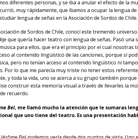
os diferentes personas, y se iba a anular el efecto de la mul
ocurrió, muy rápidamente, que íbamos a ocupar la lengua de
studiar lengua de señas en la Asociación de Sordos de Chile.
sociación de Sordos de Chile, conocí este tremendo univers
 dije que quería hacer teatro con lengua de señas. Pasó una
 música para ellos, que era el principio por el cual nosotra
ceso al contenido lingüístico de las canciones, porque sí pod
ica, pero no tenían acceso al contenido lingüístico ni tampo
as. Por lo que me parecía muy triste no tener estos referent
te, y toda la vida, uno se acerca a su grupo también porqu
ise construir esta memoria visual a través de llevarles la mú
 de recuerdo.
me Bel
, me llamó mucho la atención que le sumaras len
icional que uno tiene del teatro. Es una presentación ha
 Jérôme Bel podemos verla desde dos puntos de vista. Uno e