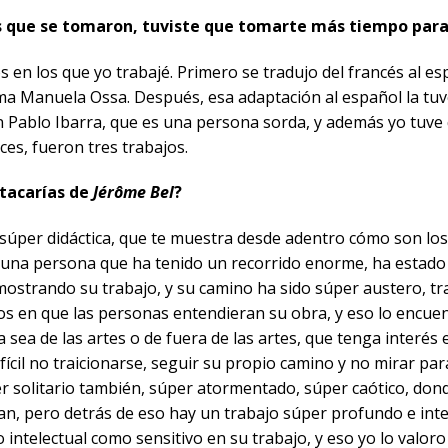
es que se tomaron, tuviste que tomarte más tiempo para 
 en los que yo trabajé. Primero se tradujo del francés al esp
ama Manuela Ossa. Después, esa adaptación al español la tuv
 Pablo Ibarra, que es una persona sorda, y además yo tuve 
ces, fueron tres trabajos.
tacarías de
Jérôme Bel
?
súper didáctica, que te muestra desde adentro cómo son los
s una persona que ha tenido un recorrido enorme, ha estado
strando su trabajo, y su camino ha sido súper austero, tr
os en que las personas entendieran su obra, y eso lo encu
 sea de las artes o de fuera de las artes, que tenga interés
fícil no traicionarse, seguir su propio camino y no mirar para
 solitario también, súper atormentado, súper caótico, dond
jan, pero detrás de eso hay un trabajo súper profundo e inte
o intelectual como sensitivo en su trabajo, y eso yo lo valoro