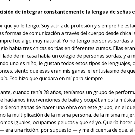
cisión de integrar constantemente la lengua de señas e
 que yo le tengo. Soy actriz de profesión y siempre he est
as formas de comunicación a través del cuerpo desde chica l
empre fue algo muy natural. Yo no tengo personas sordas a 
legio había tres chicas sordas en diferentes cursos. Ellas era
 al lado de mi casa había un colegio de personas sordas, y a
ndo uno es niño, le gustan todos estos tipos de lenguajes, 
onces, siento que esas eran mis ganas: el entusiasmo de que
abía. Eso hizo que quedara en mí para siempre.
lante, cuando tenía 28 años, teníamos un grupo de perform
e hacíamos intervenciones de baile y ocupábamos la música p
me dieron ganas de hacer una obra con este grupo, en el qu
mo la multiplicación de la misma persona, de la misma mujer
somos iguales, ocupamos pelucas y qué sé yo. Quería hacer 
— era una ficción, por supuesto — y me di cuenta de que, si