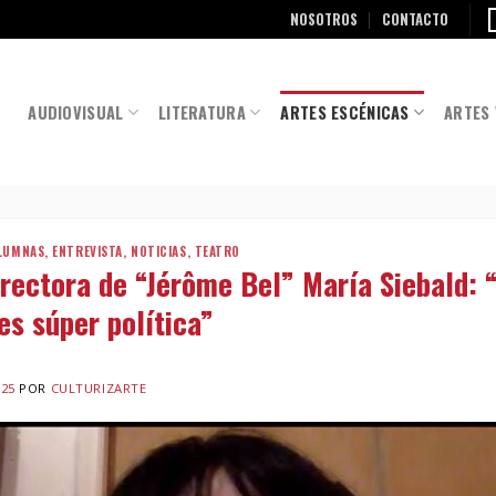
NOSOTROS
CONTACTO
AUDIOVISUAL
LITERATURA
ARTES ESCÉNICAS
ARTES 
LUMNAS
,
ENTREVISTA
,
NOTICIAS
,
TEATRO
irectora de “Jérôme Bel” María Siebald: 
es súper política”
025
POR
CULTURIZARTE