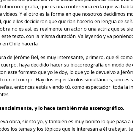
utobiocoreografía, que es una conferencia en la que va hab
e vídeos. Y el otro es la forma en que nosotros decidimos mo
l, que ellos decidieron que querían hacerlo en lengua de se
obra no es así, es realmente un actor o una actriz que se sie
este texto, con la misma duración. Va leyendo y va poniendo 
 en Chile hacerla.
bra de Jérôme Bel, es muy interesante, primero, que él com
 cuerpo, haya decidido hacer su biocoreografía en modo de
on este formato que yo le doy, lo que yo le devuelvo a Jérôm
ito en el cuerpo. Hay dos espectáculos simultáneos, uno es su
señas, entonces estás viendo tú, como espectador, toda la 
ntes.
resencialmente, y lo hace también más escenográfico.
va obra, siento yo, y también es muy bonito lo que pasa a
os los temas y los tópicos que le interesan a él trabajar, t