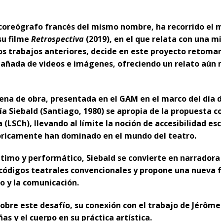
 coreógrafo francés del mismo nombre, ha recorrido el
su filme
Retrospectiva
(2019), en el que relata con una m
os trabajos anteriores, decide en este proyecto retomar
añada de videos e imágenes, ofreciendo un relato aún 
ena de obra, presentada en el GAM en el marco del día d
ía Siebald (Santiago, 1980) se apropia de la propuesta c
 (LSCh), llevando al límite la noción de accesibilidad e
tóricamente han dominado en el mundo del teatro.
íntimo y performático, Siebald se convierte en narrador
códigos teatrales convencionales y propone una nueva f
 y la comunicación.
bre este desafío, su conexión con el trabajo de Jérôme 
as y el cuerpo en su práctica artística.