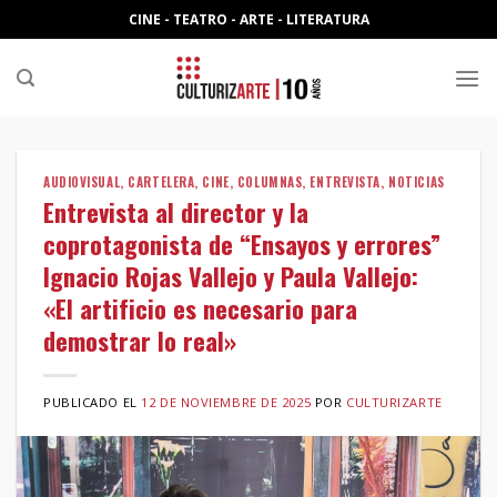
Skip
CINE - TEATRO - ARTE - LITERATURA
to
content
AUDIOVISUAL
,
CARTELERA
,
CINE
,
COLUMNAS
,
ENTREVISTA
,
NOTICIAS
Entrevista al director y la
coprotagonista de “Ensayos y errores”
Ignacio Rojas Vallejo y Paula Vallejo:
«El artificio es necesario para
demostrar lo real»
PUBLICADO EL
12 DE NOVIEMBRE DE 2025
POR
CULTURIZARTE