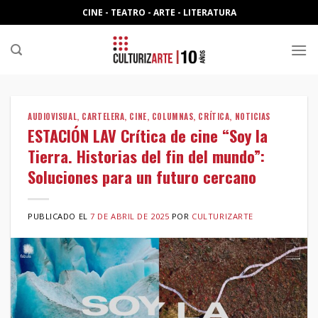
Skip
CINE - TEATRO - ARTE - LITERATURA
to
content
AUDIOVISUAL
,
CARTELERA
,
CINE
,
COLUMNAS
,
CRÍTICA
,
NOTICIAS
ESTACIÓN LAV Crítica de cine “Soy la
Tierra. Historias del fin del mundo”:
Soluciones para un futuro cercano
PUBLICADO EL
7 DE ABRIL DE 2025
POR
CULTURIZARTE