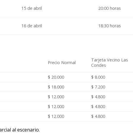
15 de abril
20:00 horas
16 de abril
18:30 horas
Tarjeta Vecino Las
Precio Normal
Condes
$ 20.000
$ 8.000
$ 18.000
$ 7.200
$ 12.000
$ 4.800
$ 12.000
$ 4.800
$ 12.000
$ 4.800
rcial al escenario.