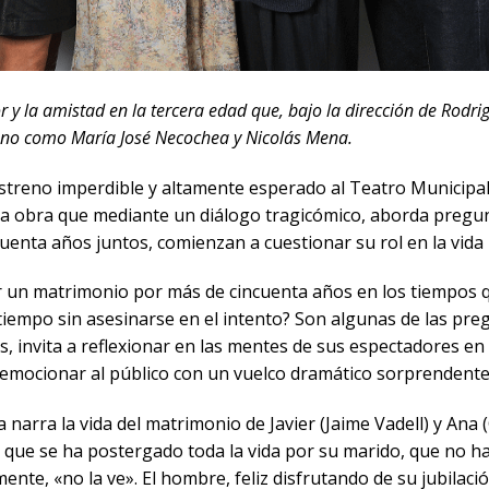
y la amistad en la tercera edad que, bajo la dirección de Rodri
leno como María José Necochea y Nicolás Mena.
estreno imperdible y altamente esperado al Teatro Municipa
na obra que mediante un diálogo tragicómico, aborda pregun
uenta años juntos, comienzan a cuestionar su rol en la vida 
 un matrimonio por más de cincuenta años en los tiempos q
iempo sin asesinarse en el intento? Son algunas de las preg
s, invita a reflexionar en las mentes de sus espectadores en
mocionar al público con un vuelco dramático sorprendente
 narra la vida del matrimonio de Javier (Jaime Vadell) y Ana 
te que se ha postergado toda la vida por su marido, que no 
mente, «no la ve». El hombre, feliz disfrutando de su jubilac